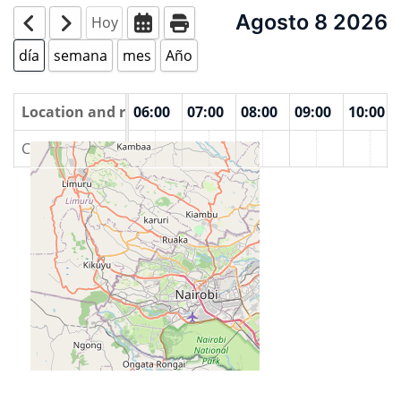
Agosto 8 2026
Hoy
día
semana
mes
Año
00
Location and rooms
04:00
05:00
06:00
07:00
08:00
09:00
10:00
Cyber One, Sun Rays House, 1st Floor (Koja Roundabout