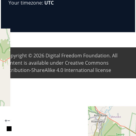
Your timezone:
UTC
Copyright © 2026
Digital Freedom Foundation
. All
content is available under Creative Commons
Attribution-ShareAlike 4.0 International license
+
−