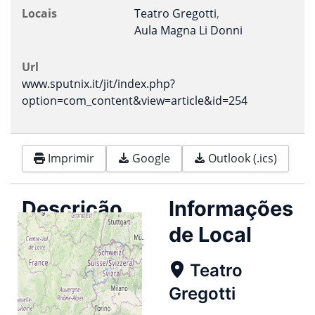
Locais
Teatro Gregotti
,
Aula Magna Li Donni
Url
www.sputnix.it/jit/index.php?
option=com_content&view=article&id=254
Imprimir
Google
Outlook (.ics)
Descrição
Informações
de Local
Organized by Sputnix.it
Teatro
Gregotti