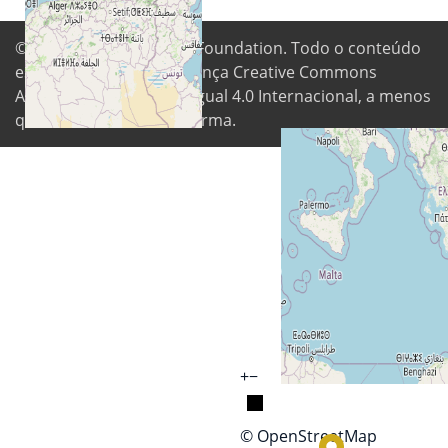
© 2026
Digital Freedom Foundation
. Todo o conteúdo
está disponível sob a licença Creative Commons
Atribuição-CompartilhaIgual 4.0 Internacional, a menos
que indicado de outra forma.
+
−
© OpenStreetMap