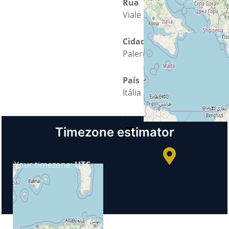
Rua
Viale delle scienze 13
Cidade
Palermo
País
Itália
+
−
Timezone estimator
© OpenStreetMap
Your timezone:
UTC