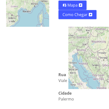
Mapa
Como Chegar
Rua
Viale delle scienze
Cidade
Palermo