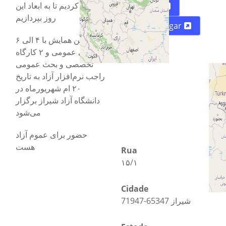
تدوین کردیم تا به ابعاد این
Mapa
روز بپردازیم
Como Chegar
این همایش با ۴ الی ۶
ارائه‌ی عمومی و ۲ کارگاه
تخصصی و بحث عمومی
راجب نرم‌افزار آزاد به تاریخ
۲۰ ام شهریورماه در
دانشگاه آزاد شیراز برگزار
می‌شود
حضور برای عموم آزاد
هست
Rua
۱۵/۱
Cidade
71947-65347 شیراز