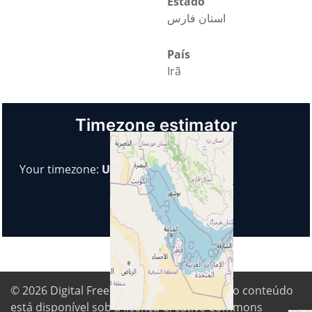
Estado
استان فارس
País
Irã
Timezone estimator
Your timezone:
UTC
© 2026
Digital Freedom Foundation
. Todo o conteúdo
está disponível sob a licença Creative Commons