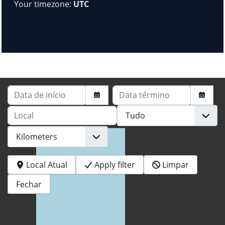
Your timezone:
UTC
Data de início
Data término
Local
Local Atual
Apply filter
Limpar
Fechar