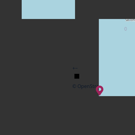
+
−
© OpenStreetMap