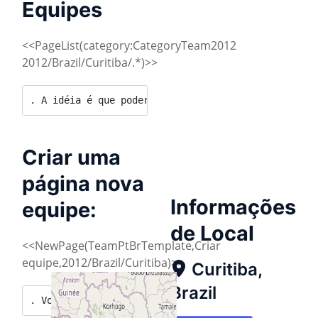
Equipes
<<PageList(category:CategoryTeam2012
2012/Brazil/Curitiba/.*)>>
. A idéia é que poderá haver, eventualmente, mais 
Criar uma
página nova
Informações
equipe:
de Local
<<NewPage(TeamPtBrTemplate,Criar
equipe,2012/Brazil/Curitiba)>>
Curitiba,
Brazil
. Você precisa, em qualquer caso: {{{CategoryCity2