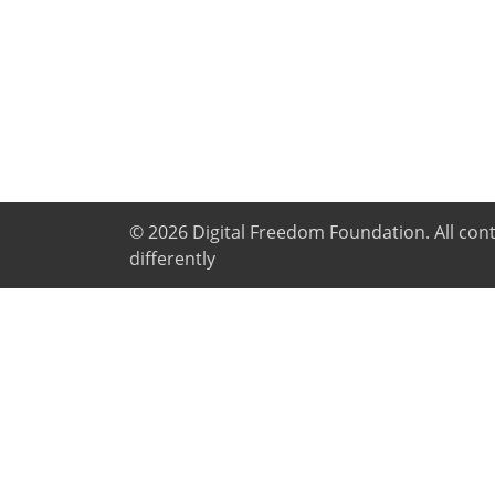
© 2026
Digital Freedom Foundation
. All co
differently