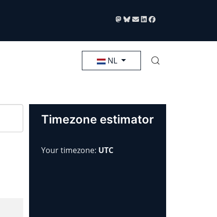
Selecteer de taal
NL
Timezone estimator
Your timezone:
UTC