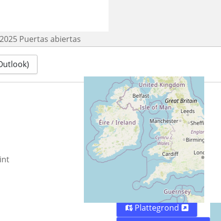
 2025 Puertas abiertas
(Outlook)
Locatie
informatie
Asociación
int
Educativa
Reciclanet
Plattegrond