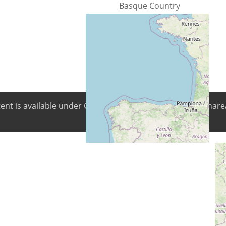
Basque Country
Land
Spanje
ntent is available under Creative Commons Attribution-ShareA