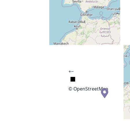
+
−
© OpenStreetMap