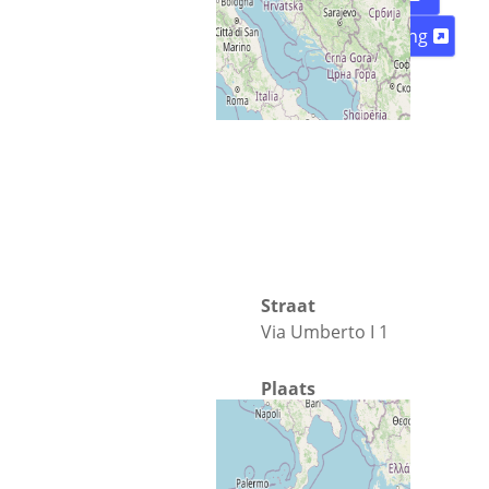
Routebeschrijving
Straat
Via Umberto I 1
Plaats
Crotone
Land