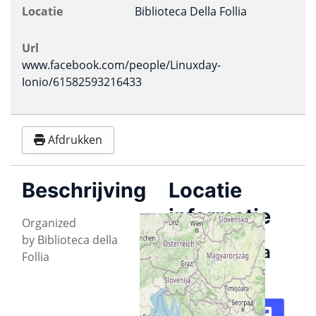
Locatie
Biblioteca Della Follia
Url
www.facebook.com/people/Linuxday-
Ionio/61582593216433
Afdrukken
Beschrijving
Locatie
informatie
Organized
by Biblioteca della
Biblioteca
Follia
Della Follia
Plattegrond