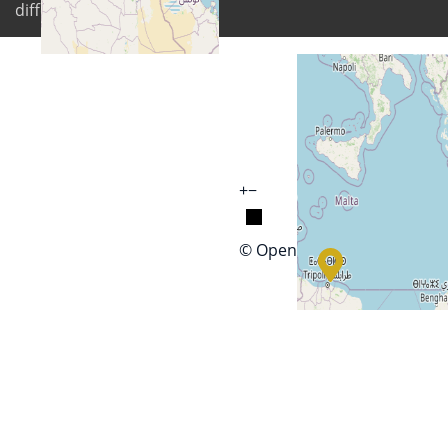
differently
+
−
© OpenStreetMap