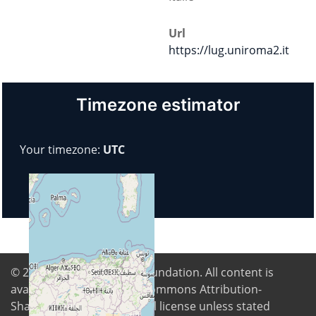
Url
https://lug.uniroma2.it
Timezone estimator
Your timezone:
UTC
© 2026
Digital Freedom Foundation
. All content is
available under Creative Commons Attribution-
ShareAlike 4.0 International license unless stated