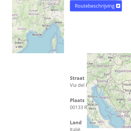
Routebeschrijving
Straat
Via del Politecnico 1
Plaats
00133 Rome
Land
Italië