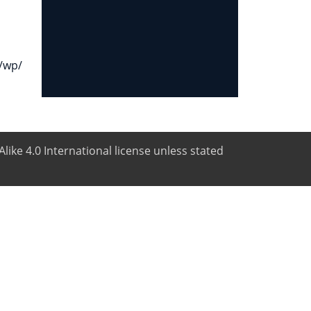
/wp/
like 4.0 International license unless stated