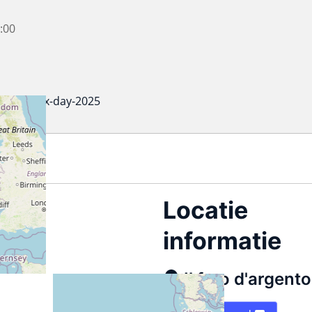
:00
/wp/linux-day-2025
Locatie
informatie
Il faro d'argento