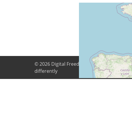
© 2026
Digital Freedom Foundation
. All co
differently