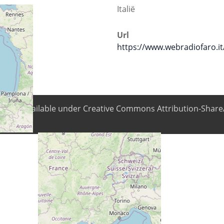
Italië
Url
https://www.webradiofaro.it
ntent is available under Creative Commons Attribution-ShareA