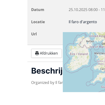
Datum
25.10.2025
08:00
-
11
Locatie
Il faro d'argento
Url
www.webradiofaro.it
Afdrukken
Beschrijving
Organized by Il faro d'argento APS