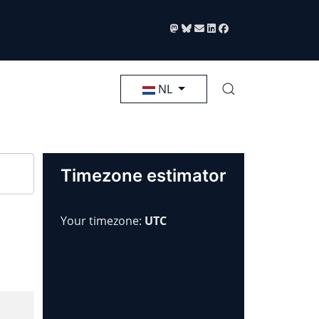
Selecteer de taal
NL
Timezone estimator
Your timezone:
UTC