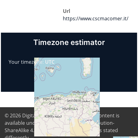
Url
https://www.cscmacomer.it/
Timezone estimator
Your timezone:
UTC
© 2026
Digital Freedom Foundation
. All content is
available under Creative Commons Attribution-
ShareAlike 4.0 International license unless stated
differently