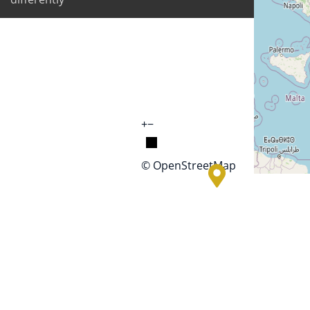
+
−
© OpenStreetMap