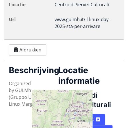
Locatie
Centro di Servizi Culturali
Url
www.gulmh.it/il-linux-day-
2025-sta-per-arrivare
Afdrukken
Beschrijving
Locatie
informatie
Organized
by GULMh
Centro di
(Gruppo Utenti
Servizi Culturali
Linux Marghine)
Plattegrond