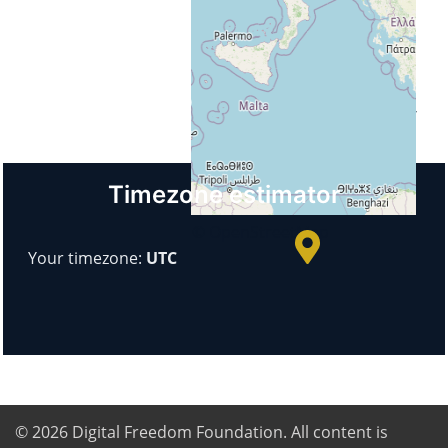
Land
Italië
Url
https://www.itimonaco.edu.it/
+
−
Timezone estimator
© OpenStreetMap
Your timezone:
UTC
© 2026
Digital Freedom Foundation
. All content is