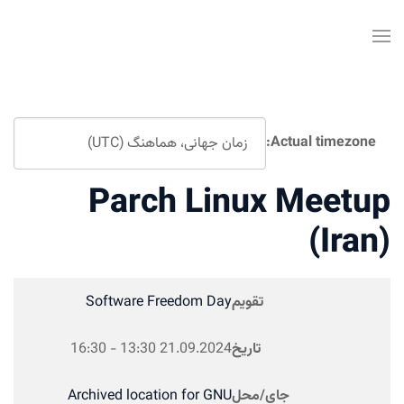
Actual timezone:
Parch Linux Meetu
(Iran
تقویم
Software Freedom Day
تاریخ
21.09.2024
13:30
-
16:30
جای/محل
Archived location for GNU