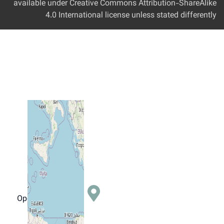
available under Creative Comm
4.0 International licen
−
+
©
OpenStreetMap