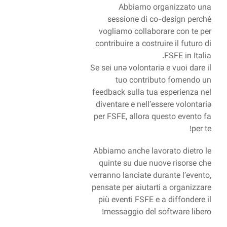
A
sess
vogliam
contribui
Se sei unə
tu
feedback 
diventar
per FSFE
Abbiamo 
quinte 
verranno l
pensate p
più eve
messa