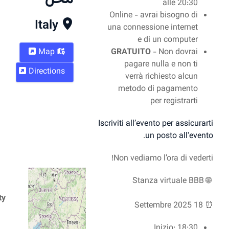
Onli
Italy
una c
Map
GRA
Directions
m
Iscrivit
Non
City
05100 Terni