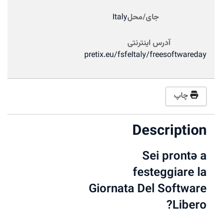
Ita
pretix.eu/
Giorna