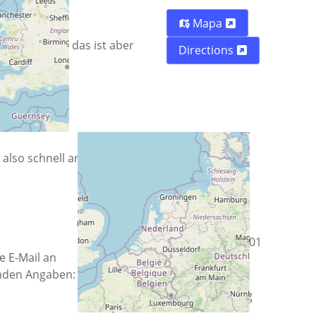
Mapa
 mitbringen, das ist aber
Directions
 also schnell an!
Calle
Alter Postweg 101
e E-Mail an
nden Angaben:
Ciudad
86159 Augsburg