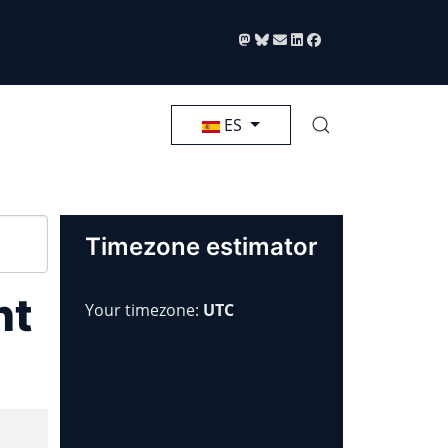
Seleccione su idioma
ES
Timezone estimator
nt
Your timezone:
UTC