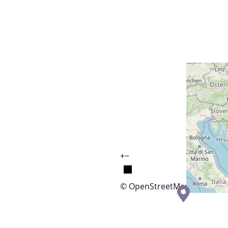
+
−
© OpenStreetMap