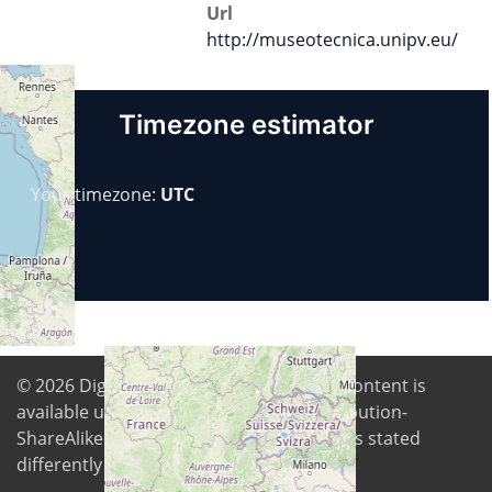
Url
http://museotecnica.unipv.eu/
Timezone estimator
Your timezone:
UTC
© 2026
Digital Freedom Foundation
. All content is
available under Creative Commons Attribution-
ShareAlike 4.0 International license unless stated
differently