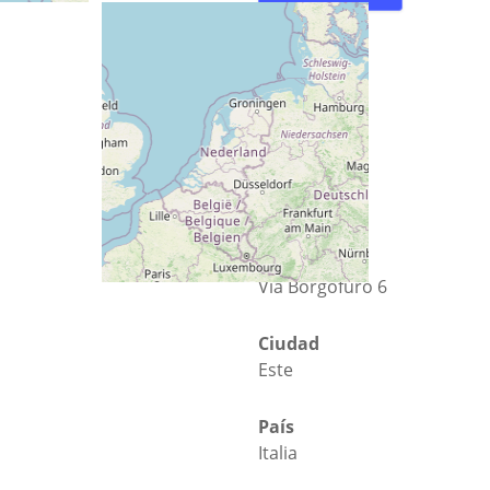
Calle
Via Borgofuro 6
Ciudad
Este
País
Italia