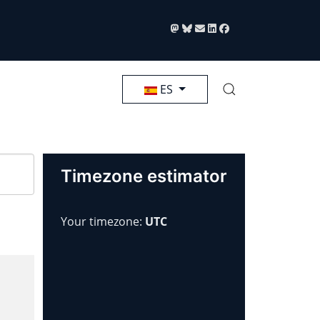
Seleccione su idioma
ES
Timezone estimator
Your timezone:
UTC