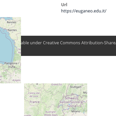
Url
https://euganeo.edu.it/
ntent is available under Creative Commons Attribution-ShareA