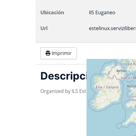
Ubicación
IIS Euganeo
Url
estelinux.serviziliber
Imprimir
Descripción
Organized by ILS Este