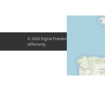
© 2026
Digital Freedom Foundation
. All co
differently