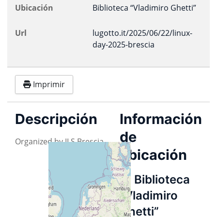
Ubicación
Biblioteca “Vladimiro Ghetti”
Url
lugotto.it/2025/06/22/linux-
day-2025-brescia
Imprimir
Descripción
Información
de
Organized by ILS Brescia
ubicación
Biblioteca
“Vladimiro
Ghetti”