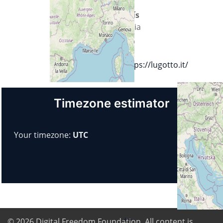
País
Italia
Url
https://lugotto.it/
Timezone estimator
Your timezone:
UTC
+
−
© 2026
Digital Freedom Foundation
. All content is