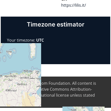
https://lilis.it/
Timezone estimator
Your timezone:
UTC
© 2026
Digital Freedom Foundation
. All content is
available under Creative Commons Attribution-
ShareAlike 4.0 International license unless stated
differently