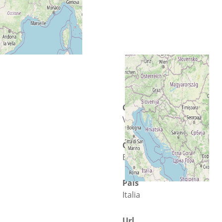
Calle
Via dei Mulini
Ciudad
Benevento
País
Italia
Url