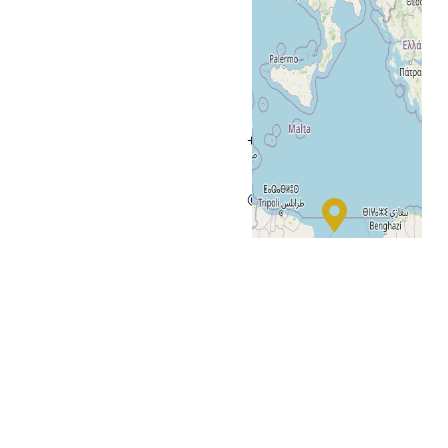
+
−
© OpenStreetMap