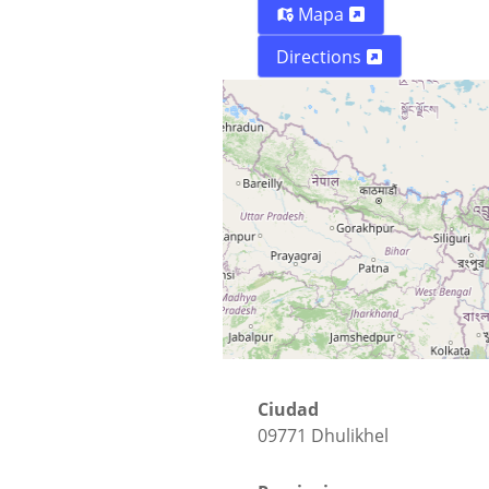
Mapa
Directions
Calle
KU road
Ciudad
09771 Dhulikhel