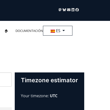
Seleccione su idioma
ES
🏠
DOCUMENTACIÓN
Timezone estimator
Your timezone:
UTC