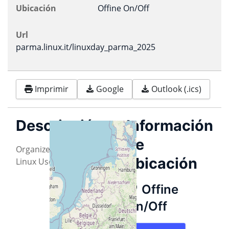
Ubicación
Offine On/Off
Url
parma.linux.it/linuxday_parma_2025
Imprimir
Google
Outlook (.ics)
Descripción
Información
de
Organized by Parma
ubicación
Linux User Group
Offine
On/Off