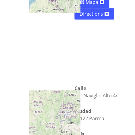
Mapa
Directions
Calle
Str. Naviglio Alto 4/1
Ciudad
43122 Parma
País