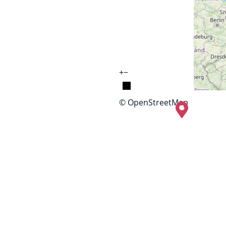
+
−
© OpenStreetMap