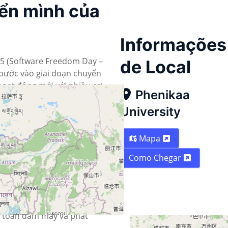
yển mình của
Informações
 (Software Freedom Day –
de Local
 bước vào giai đoạn chuyển
hoạt động mới với nhiều cơ
Phenikaa
hìn lại hành trình đã qua,
ướng chiến lược sắp tới.
University
 cho giai đoạn chuyển mình
Mapa
ơng trình sẽ tập trung vào
Como Chegar
 và chính sách mới liên
mã nguồn mở.
i với doanh nghiệp công
n toán đám mây và phát