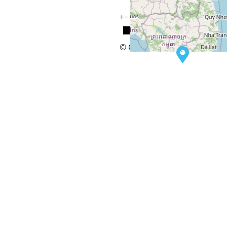
+
−
© OpenStreetMap