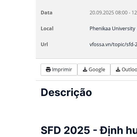
Data
20.09.2025
08:00
-
12
Local
Phenikaa University
Url
vfossa.vn/topic/sfd-
Imprimir
Google
Outlook
Descrição
SFD 2025 - Định h