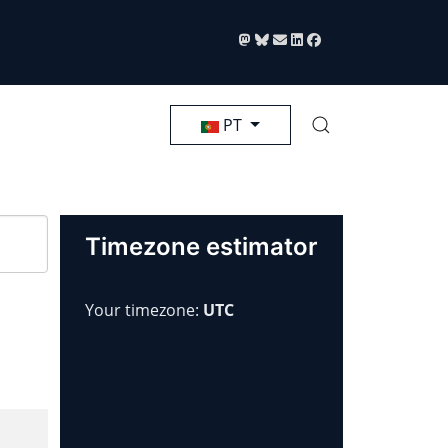
Selecione seu Idioma
PT
Timezone estimator
Your timezone:
UTC