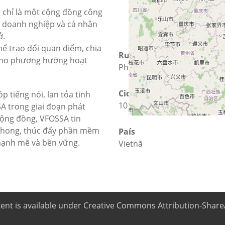
 chỉ là một cộng đồng công
ho doanh nghiệp và cá nhân
ở.
thể trao đổi quan điểm, chia
Rua
 cho phương hướng hoạt
Phố Nguyễn Văn Trác
Cidade
p tiếng nói, lan tỏa tinh
10170 Hà Nội
 trong giai đoạn phát
 cộng đồng, VFOSSA tin
n phong, thúc đẩy phần mềm
País
mạnh mẽ và bền vững.
Vietnã
ntent is available under Creative Commons Attribution-ShareA