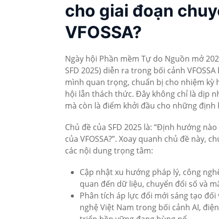
cho giai đoạn chu
VFOSSA?
Ngày hội Phần mềm Tự do Nguồn mở 2025
SFD 2025) diễn ra trong bối cảnh VFOSSA
mình quan trọng, chuẩn bị cho nhiệm kỳ 
hội lẫn thách thức. Đây không chỉ là dịp n
mà còn là điểm khởi đầu cho những định h
Chủ đề của SFD 2025 là: “Định hướng nào
của VFOSSA?”. Xoay quanh chủ đề này, chư
các nội dung trọng tâm:
Cập nhật xu hướng pháp lý, công nghệ
quan đến dữ liệu, chuyển đổi số và 
Phân tích áp lực đổi mới sáng tạo đố
nghệ Việt Nam trong bối cảnh AI, điệ
triển bền vững đang bùng nổ.