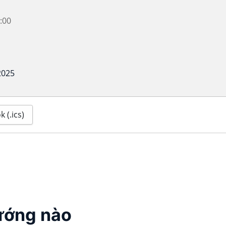
:00
2025
 (.ics)
ướng nào