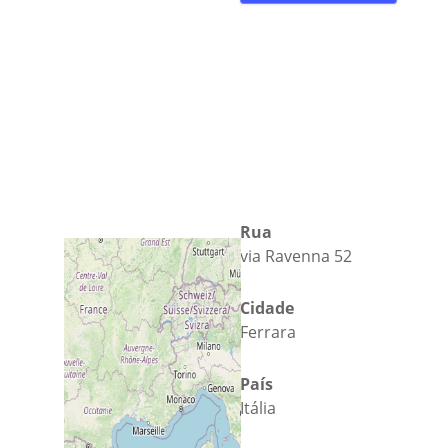
Rua
via Ravenna 52
Cidade
Ferrara
País
Itália