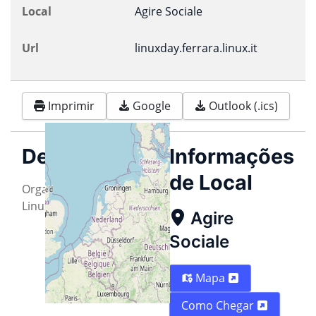
Local
Agire Sociale
Url
linuxday.ferrara.linux.it
Imprimir
Google
Outlook (.ics)
Descrição
Informações
de Local
Organized by Ferrara
Linux User Group APS
Agire
Sociale
Mapa
Como Chegar