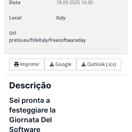
Data
18.09.2025
16:30
Local
Italy
Url
pretix.eu/fsfeItaly/freesoftwareday
Imprimir
Google
Outlook (.ics)
Descrição
Sei prontə a
festeggiare la
Giornata Del
Software