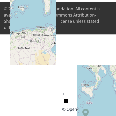
© 2026
Digital Freedom Foundation
. All content is
available under Creative Commons Attribution-
ShareAlike 4.0 International license unless stated
differently
+
−
© OpenStreetMap