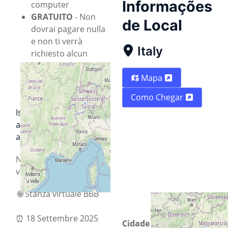
Informações
computer
GRATUITO
- Non
de Local
dovrai pagare nulla
e non ti verrà
Italy
richiesto alcun
metodo di
Mapa
pagamento per
registrarti
Como Chegar
Iscriviti all’evento per
assicurarti un posto
all'evento
.
Non vediamo l’ora di
vederti!
🌐 Stanza virtuale BBB
⏰
18 Settembre 2025
Cidade