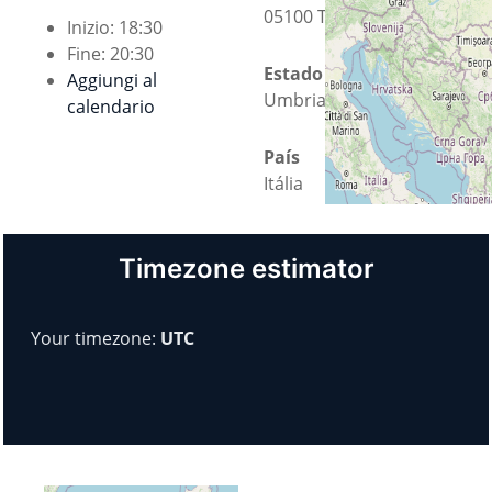
05100 Terni
Inizio:
18:30
Fine:
20:30
Estado
Aggiungi al
Umbria
calendario
País
Itália
Timezone estimator
Your timezone:
UTC