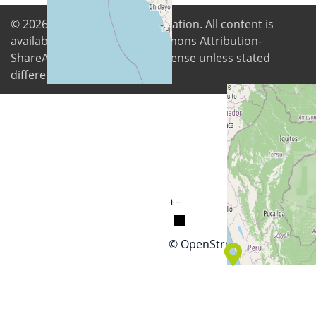
© 2026
Digital Freedom Foundation
. All content is
available under Creative Commons Attribution-
ShareAlike 4.0 International license unless stated
differently
+
−
© OpenStreetMap