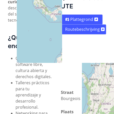
curiosas
que deseen
UTE
descubrir el potencial
del software libre y la
Plattegrond
tecnología abierta.
Routebeschrijving
¿Qué
encontrarás?
Charlas sobre
software libre,
cultura abierta y
derechos digitales.
Talleres prácticos
para tu
Straat
aprendizaje y
Bourgeois
desarrollo
profesional.
Plaats
Networking para