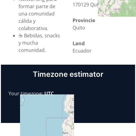
170129 Quito
formar parte de
una comunidad
Provincie
cálida y
Quito
colaborativa.
☕ Bebidas, snacks
y mucha
Land
comunidad.
Ecuador
Timezone estimator
Your timezone:
UTC