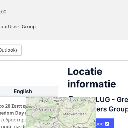
:00
inux Users Group
(Outlook)
Locatie
informatie
English
GreekLUG - Gr
ο 20 Σεπτεμβρίου
Linux Users Grou
eedom Day (SFD) 2025
!
ει δραστηριότητες για
Plattegrond
μικού
, των
διανομών