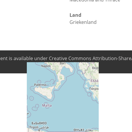
Land
Griekenland
ntent is available under Creative Commons Attribution-ShareA