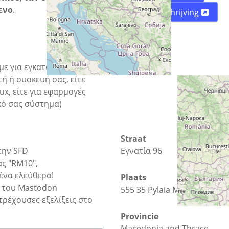
ενο
.
Routebeschrijving
ουμε για εγκατάσταση
ή ή συσκευή σας, είτε
ux, είτε για εφαρμογές
κό σας σύστημα)
Straat
την SFD
Εγνατία 96
ς "RM10",
 ένα ελεύθερο!
Plaats
μα του Mastodon
555 35 Pylaia Municipal Unit
 τρέχουσες εξελίξεις στο
Provincie
Macedonia and Thrace