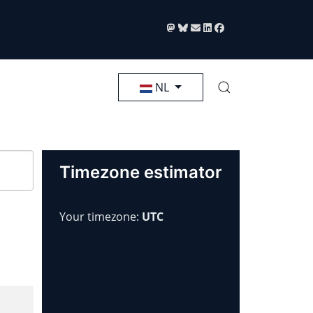
Selecteer de taal
NL
Timezone estimator
Your timezone:
UTC