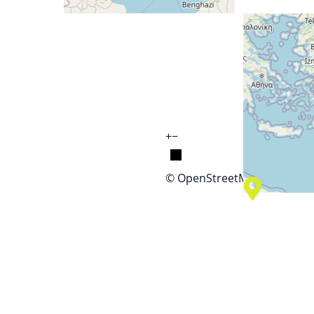
+
−
© OpenStreetMap