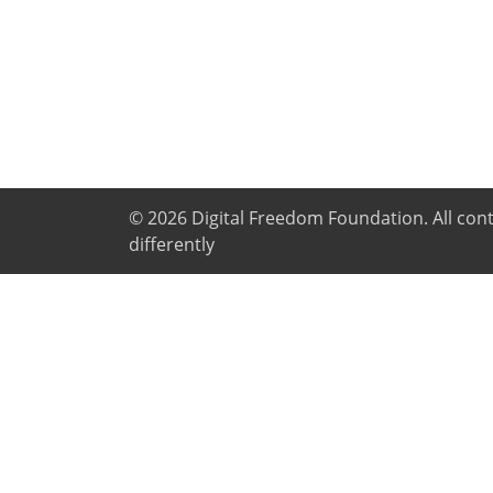
© 2026
Digital Freedom Foundation
. All co
differently