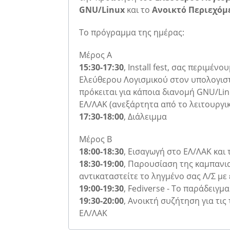
GNU/Linux
και το
Ανοικτό Περιεχόμ
To πρόγραμμα της ημέρας:
Μέρος Α
15:30-17:30
, Ιnstall fest, σας περιμέν
Ελεύθερου Λογισμικού στον υπολογιστ
πρόκειται για κάποια διανομή GNU/Lin
ΕΛ/ΛΑΚ (ανεξάρτητα από το λειτουργι
17:30-18:00
, Διάλειμμα
Μέρος Β
18:00-18:30
, Εισαγωγή στο ΕΛ/ΛΑΚ και 
18:30-19:00
, Παρουσίαση της καμπανια
αντικαταστείτε το ληγμένο σας Λ/Σ με
19:00-19:30
, Fediverse - Το παράδειγ
19:30-20:00
, Ανοικτή συζήτηση για τις
ΕΛ/ΛΑΚ