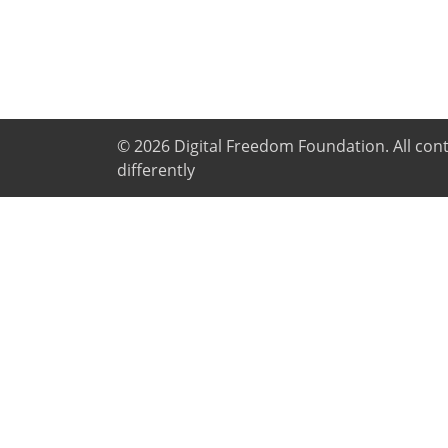
© 2026
Digital Freedom Foundation
. All co
differently