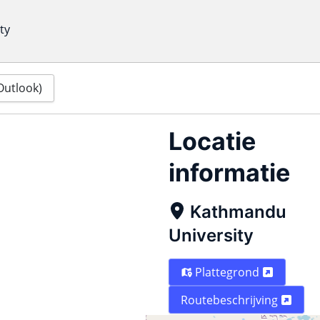
ty
(Outlook)
Locatie
informatie
Kathmandu
University
Plattegrond
Routebeschrijving