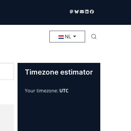
Selecteer de taal
NL
Timezone estimator
Your timezone:
UTC