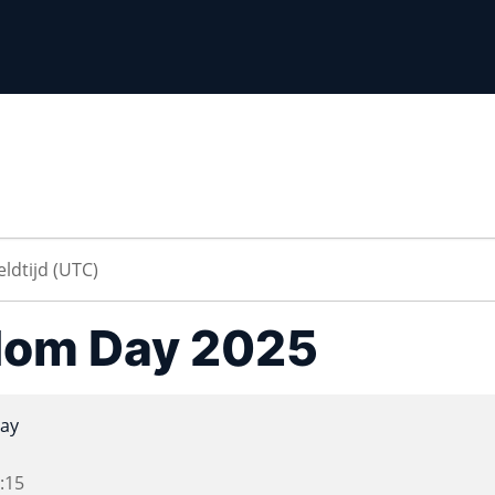
dom Day 2025
ay
:15