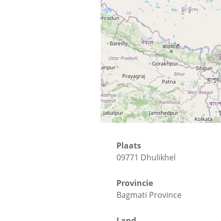
Straat
KU road
Plaats
09771 Dhulikhel
Provincie
Bagmati Province
Land