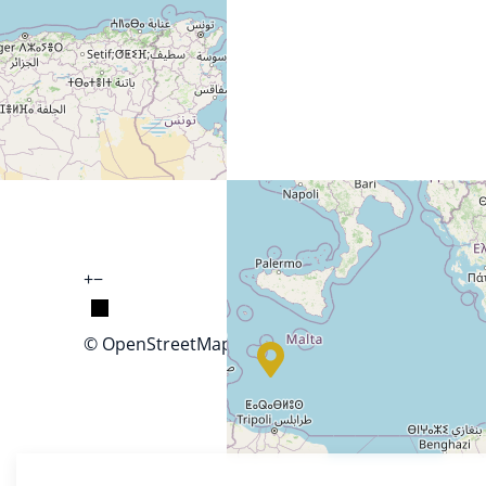
+
−
© OpenStreetMap