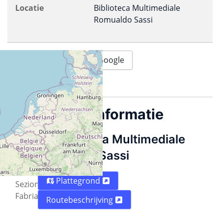
Locatie
Biblioteca Multimediale
Romualdo Sassi
Afdrukken
Google
.ics (Outlook)
Beschrijving
Locatie informatie
Organized
Biblioteca Multimediale
by PDP
Romualdo Sassi
-
ILS
Plattegrond
Sezione
Fabriano
Routebeschrijving