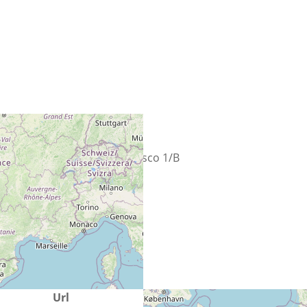
Straat
Largo San Francesco 1/B
Plaats
60044 Fabriano
Land
Italië
Url