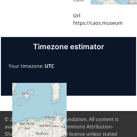
Url
https://caos.museum
Timezone estimator
Your timezone:
UTC
© 2026
Digital Freedom Foundation
. All content is
available under Creative Commons Attribution-
ShareAlike 4.0 International license unless stated