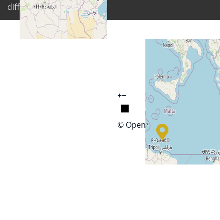
differently
+
−
© OpenStreetMap