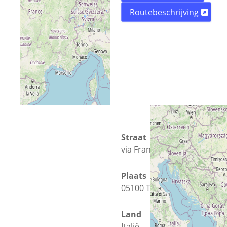
Routebeschrijving
Straat
via Franco Molé 25
Plaats
05100 Terni
Land
Italië