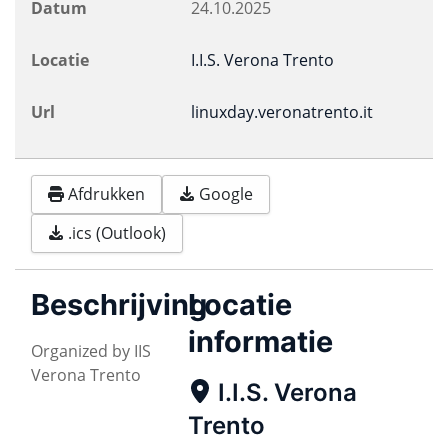
Datum
24.10.2025
Locatie
I.I.S. Verona Trento
Url
linuxday.veronatrento.it
Afdrukken
Google
.ics (Outlook)
Beschrijving
Locatie
informatie
Organized by IIS
Verona Trento
I.I.S. Verona
Trento