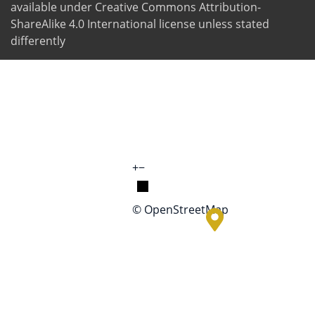
available under Creative Commons Attribution-
ShareAlike 4.0 International license unless stated
differently
+
−
© OpenStreetMap