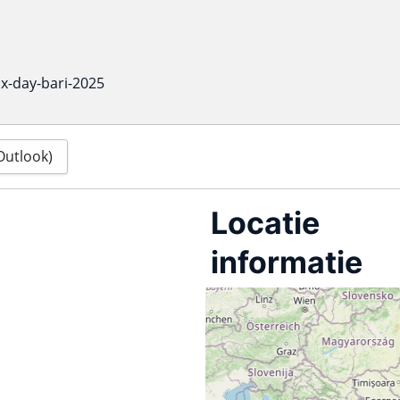
ux-day-bari-2025
(Outlook)
Locatie
informatie
Palazzo di città
Plattegrond
Routebeschrijving