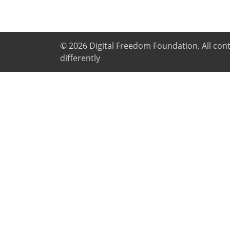
© 2026
Digital Freedom Foundation
. All co
differently