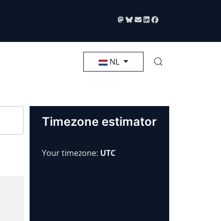
Selecteer de taal
NL
Timezone estimator
Your timezone:
UTC