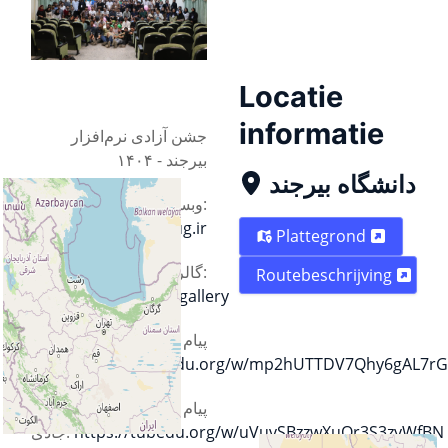
Locatie
informatie
جشن آزادی نرم‌افزار
بیرجند - ۱۴۰۴
دانشگاه بیرجند
وبسایت:
https://sfd.birlug.ir
Plattegrond
گالری تصاویر:
Routebeschrijving
https://sfd.birlug.ir/gallery
پیام ویدیویی بهداد
اسفهبد:
https://tubedu.org/w/mp2hUTTDV7Qhy6gAL7rG
پیام ویدیویی
جادی:
https://tubedu.org/w/uVuvSBzzwXuQr3S3zyWfBN