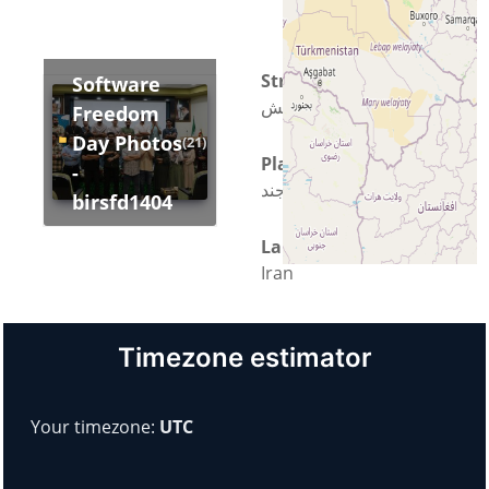
Straat
Software
بلوار دانش
Freedom
Day Photos
(21)
Plaats
-
شهر بیرجند
birsfd1404
Land
Iran
Timezone estimator
Your timezone:
UTC