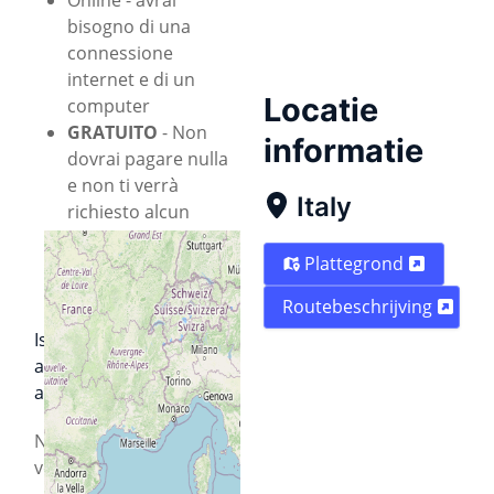
bisogno di una
connessione
internet e di un
Locatie
computer
GRATUITO
- Non
informatie
dovrai pagare nulla
e non ti verrà
Italy
richiesto alcun
metodo di
Plattegrond
pagamento per
registrarti
Routebeschrijving
Iscriviti all’evento per
assicurarti un posto
all'evento
.
Non vediamo l’ora di
vederti!