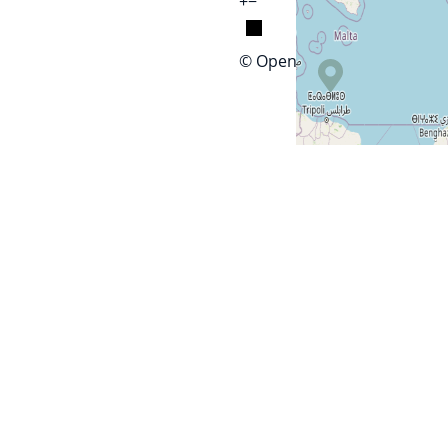
+
−
© OpenStreetMap