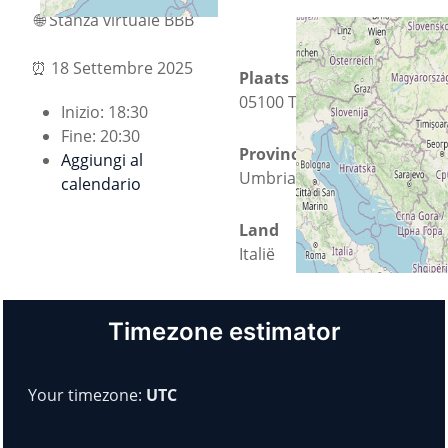
🌐 Stanza virtuale BBB
⏰
18 Settembre 2025
Plaats
05100 Terni
Inizio:
18:30
Fine:
20:30
Provincie
Aggiungi al
Umbria
calendario
Land
Italië
Timezone estimator
Your timezone:
UTC