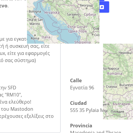
ενο
.
Directions
ουμε για εγκατάσταση
ή ή συσκευή σας, είτε
ux, είτε για εφαρμογές
κό σας σύστημα)
Calle
την SFD
Εγνατία 96
ς "RM10",
 ένα ελεύθερο!
Ciudad
μα του Mastodon
555 35 Pylaia Municipal Unit
 τρέχουσες εξελίξεις στο
Provincia
Macedonia and Thrace