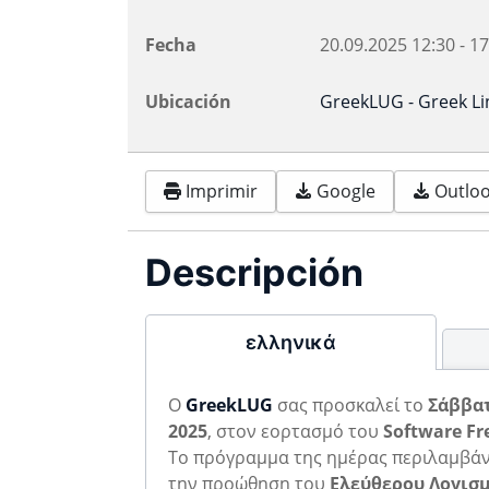
Fecha
20.09.2025
12:30
-
17
Ubicación
GreekLUG - Greek L
Imprimir
Google
Outlook
Descripción
ελληνικά
Ο
GreekLUG
σας προσκαλεί το
Σάββατ
2025
, στον εορτασμό του
Software Fr
To πρόγραμμα της ημέρας περιλαμβάν
την προώθηση του
Ελεύθερου Λογισ