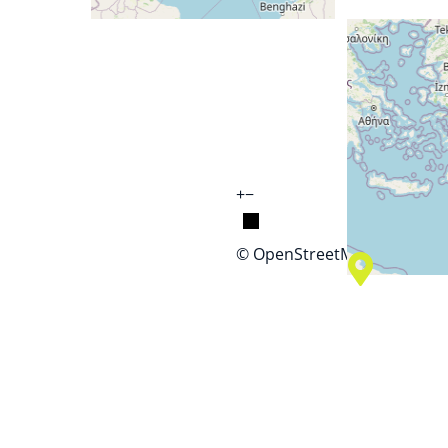
+
−
© OpenStreetMap