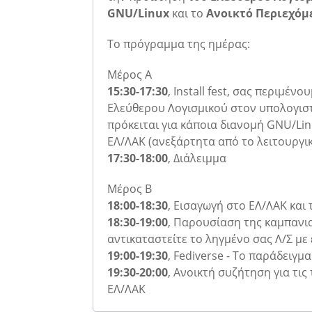
GNU/Linux
και το
Ανοικτό Περιεχόμ
To πρόγραμμα της ημέρας:
Μέρος Α
15:30-17:30
, Ιnstall fest, σας περιμέν
Ελεύθερου Λογισμικού στον υπολογιστ
πρόκειται για κάποια διανομή GNU/Lin
ΕΛ/ΛΑΚ (ανεξάρτητα από το λειτουργι
17:30-18:00
, Διάλειμμα
Μέρος Β
18:00-18:30
, Εισαγωγή στο ΕΛ/ΛΑΚ και 
18:30-19:00
, Παρουσίαση της καμπανια
αντικαταστείτε το ληγμένο σας Λ/Σ με
19:00-19:30
, Fediverse - Το παράδειγ
19:30-20:00
, Ανοικτή συζήτηση για τις
ΕΛ/ΛΑΚ