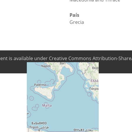
País
Grecia
ntent is available under Creative Commons Attribution-ShareA