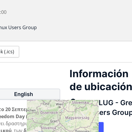
:00
inux Users Group
 (.ics)
Información
de ubicació
English
GreekLUG - Gr
ο 20 Σεπτεμβρίου
Linux Users Grou
eedom Day (SFD) 2025
!
ει δραστηριότητες για
Mapa
μικού
, των
διανομών