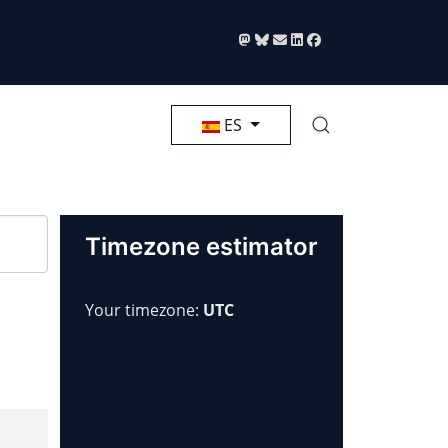
Seleccione su idioma
ES
Timezone estimator
Your timezone:
UTC