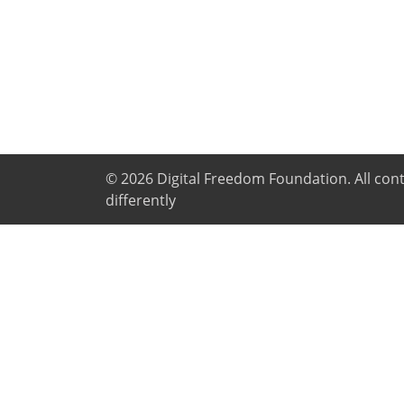
© 2026
Digital Freedom Foundation
. All co
differently