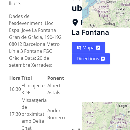
lliure.
ubicación
Dades de
Espai Jove
l'esdeveniment: Lloc:
Espai Jove La Fontana
La Fontana
Gran de Gràcia, 190-192
08012 Barcelona Metro
Mapa
Línia 3 Fontana FGC
Gràcia Data: 20 de
Directions
setembre Xerrades:
Hora
Títol
Ponent
El projecte
Albert
16:30
KDE
Astals
Missatgeria
de
Ander
17:30
proximitat
Romero
amb Delta
Chat