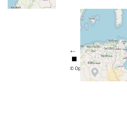
+
−
© OpenStreetMap