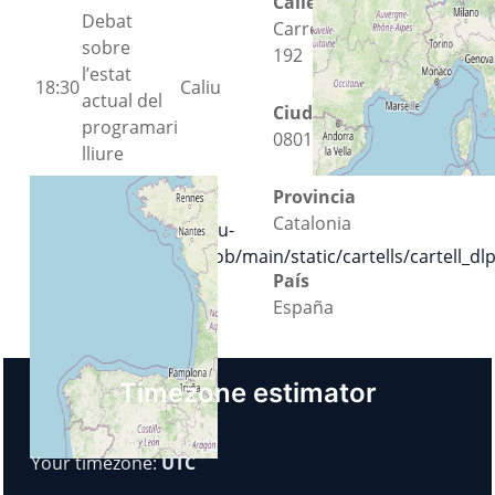
Calle
Debat
Carrer Gran de Gràcia
sobre
192
l’estat
18:30
Caliu
actual del
Ciudad
programari
08012 Barcelona
lliure
Provincia
Cartell:
Catalonia
https://gitlab.com/caliu-
cat/www.caliu.cat/-/blob/main/static/cartells/cartell_d
País
España
Timezone estimator
Your timezone:
UTC