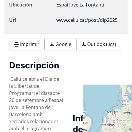
Ubicación
Espai Jove La Fontana
Url
www.caliu.cat/post/dlp2025
Imprimir
Google
Outlook (.ics)
Descripción
Caliu celebra el Dia de
la Llibertat del
Programari el dissabte
20 de setembre a l'espai
jove La Fontana de
Barcelona amb
Información
xerrades relacionades
de
amb el programari