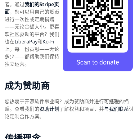
者。通过
我们的Stripe页
面
，您可以用自己的货币
进行一次性或定期捐赠
——无论金额大小。更喜
欢社区驱动的平台？我们
也在
LiberaPay
和
Ko-Fi
上。每一份贡献——无论
多少——都帮助我们保持
独立运营。
成为赞助商
您热衷于开源软件事业吗？成为赞助商并进行
可抵税
的捐
赠。查看我们的
资助计划
了解权益和项目，并
与我们联系
讨
论定制合作方案。
传播理念