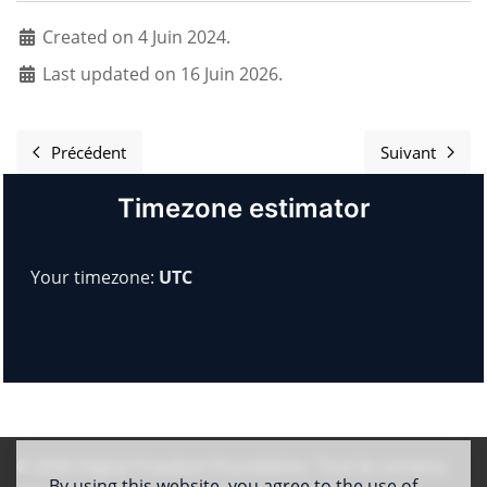
Created on 4 Juin 2024.
Last updated on 16 Juin 2026.
Précédent
Suivant
Article précédent : Welcome
Article s
Timezone estimator
Your timezone:
UTC
© 2026
Digital Freedom Foundation
. Tout le contenu
By using this website, you agree to the use of