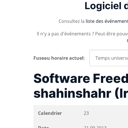
Logiciel 
Consultez la
liste des événemen
Il n'y a pas d'événements ? Peut-être pou
Fuseau horaire actuel:
Software Free
shahinshahr (I
Calendrier
23
Date
21.09.2013