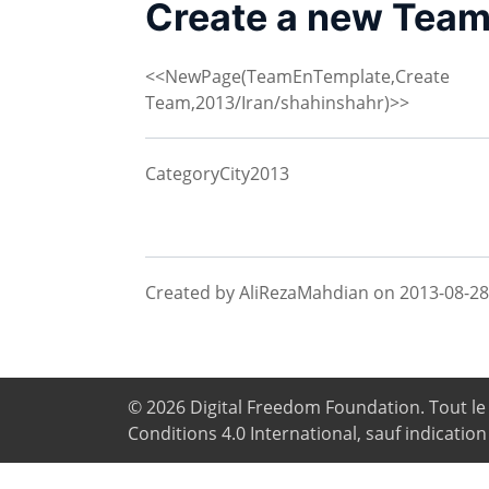
Create a new Team
<<NewPage(TeamEnTemplate,Create
Team,2013/Iran/shahinshahr)>>
CategoryCity2013
Created by AliRezaMahdian on 2013-08-28 
© 2026
Digital Freedom Foundation
. Tout l
Conditions 4.0 International, sauf indication