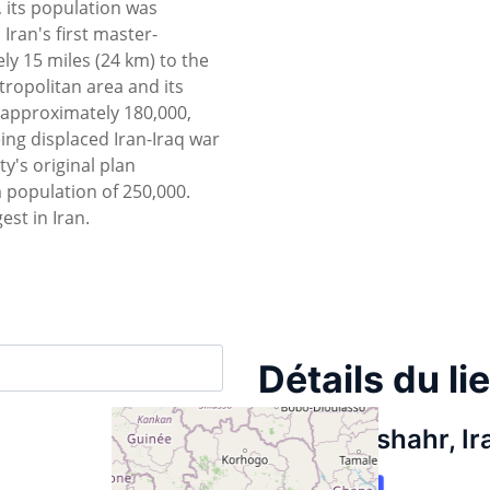
, its population was
 Iran's first master-
ely 15 miles (24 km) to the
tropolitan area and its
s approximately 180,000,
ing displaced Iran-Iraq war
y's original plan
population of 250,000.
est in Iran.
Détails du li
shahinshahr, Ir