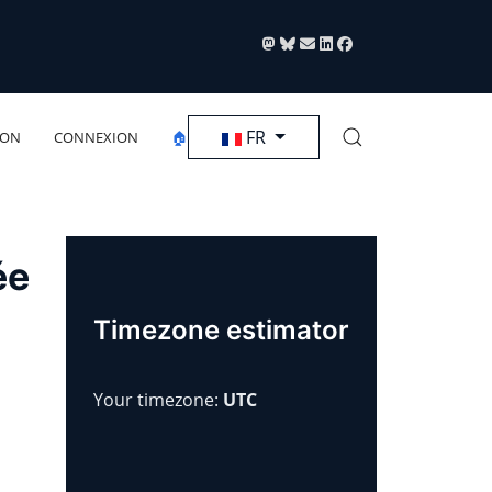
Sélectionnez votre langue
FR
ION
CONNEXION
🏠
ée
Timezone estimator
Your timezone:
UTC