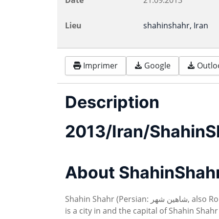
Lieu
shahinshahr, Iran
Imprimer
Google
Outloo
Description
2013/Iran/ShahinS
About ShahinShah
Shahin Shahr (Persian: شاهين شهر‎, also Romanized as Shāhīn Shahr)
is a city in and the capital of Shahin Sh