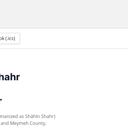
k (.ics)
hahr
r
ahr and Meymeh County,